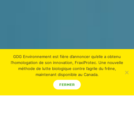
GDG Environnement est fière d’annoncer qu’elle a obtenu
l’homologation de son innovation, FraxiProtec. Une nouvelle
méthode de lutte biologique contre l’agrile du frêne,
maintenant disponible au Canada.
FERMER
THE FRAXIPROTEC
TM